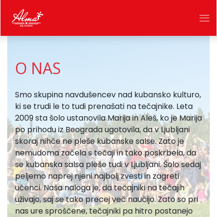
O NAS
Smo skupina navdušencev nad kubansko kulturo,
ki se trudi le to tudi prenašati na tečajnike. Leta
2009 sta šolo ustanovila Marija in Aleš, ko je Marija
po prihodu iz Beograda ugotovila, da v Ljubljani
skoraj nihče ne pleše kubanske salse. Zato je
nemudoma začela s tečaji in tako poskrbela, da
se kubanska salsa pleše tudi v Ljubljani. Šolo sedaj
peljemo naprej njeni najbolj zvesti in zagreti
učenci. Naša naloga je, da tečajniki na tečajih
uživajo, saj se tako precej več naučijo. Zato so pri
nas ure sproščene, tečajniki pa hitro postanejo