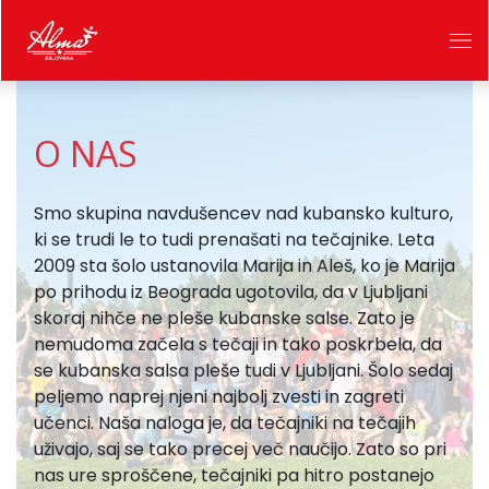
O NAS
Smo skupina navdušencev nad kubansko kulturo,
ki se trudi le to tudi prenašati na tečajnike. Leta
2009 sta šolo ustanovila Marija in Aleš, ko je Marija
po prihodu iz Beograda ugotovila, da v Ljubljani
skoraj nihče ne pleše kubanske salse. Zato je
nemudoma začela s tečaji in tako poskrbela, da
se kubanska salsa pleše tudi v Ljubljani. Šolo sedaj
peljemo naprej njeni najbolj zvesti in zagreti
učenci. Naša naloga je, da tečajniki na tečajih
uživajo, saj se tako precej več naučijo. Zato so pri
nas ure sproščene, tečajniki pa hitro postanejo